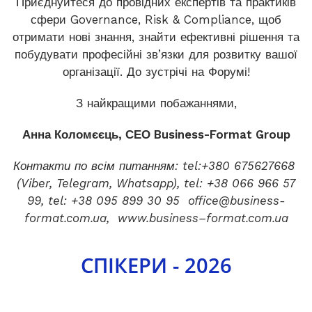
Приєднуйтеся до провідних експертів та практиків
сфери Governance, Risk & Compliance, щоб
отримати нові знання, знайти ефективні рішення та
побудувати професійні зв’язки для розвитку вашої
організації. До зустрічі на Форумі!
З найкращими побажаннями,
Анна Коломєєць,
СЕО Business-Format Group
Контакти по всім питанням:
tel:+380 675627668
(Viber, Telegram, Whatsapp), tel: +38 066 966 57
99, tel: +38 095 899 30 95
office@business-
format.com.ua
,
www
.
business
–
format
.
com
.
ua
СПІКЕРИ - 2026