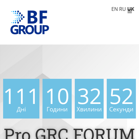
EN
RU
UK
111
10
32
50
Дні
Години
Хвилини
Секунди
Pro GRC FORUM